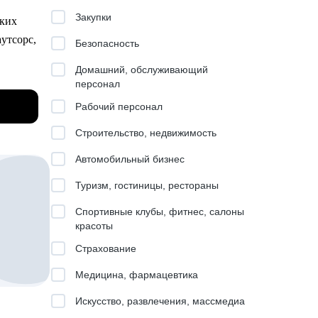
Wb,
Закупки
ских
утсорс,
Безопасность
 др.
Домашний, обслуживающий
персонал
о
Рабочий персонал
Строительство, недвижимость
Автомобильный бизнес
у
Туризм, гостиницы, рестораны
Спортивные клубы, фитнес, салоны
cience
красоты
е
Страхование
ающей
ьности
Медицина, фармацевтика
ана
ратегию
Искусство, развлечения, массмедиа