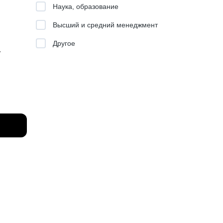
ьные
Наука, образование
 работы
Высший и средний менеджмент
ter
Другое
т
нию, но
трек
-time
боту
м!
лжность
ьерного
декс,
какие из
в