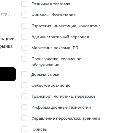
Розничная торговля
Карьерный стратег / Эксперт по развитию карьеры / Executive резюмерайтер / ex-HRD
Финансы, бухгалтерия
Стратегия, инвестиции, консалтинг
Административный персонал
нкцией,
 рынка
Маркетинг, реклама, PR
Производство, сервисное
оров,
обслуживание
овек,
Добыча сырья
Сельское хозяйство
Транспорт, логистика, перевозки
й для
Информационные технологии
амотно
ать
Управление персоналом, тренинги
Юристы