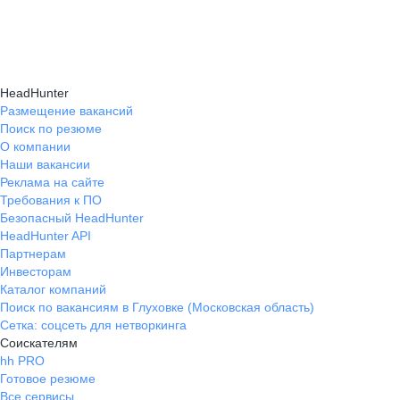
подходящие направления роста и повысить
текущем месте работы и о том, кому он будет
Создать план карьерного роста помогут
эффективность карьерного движения.
полезен, с какими запросами работает.
карьерные эксперты на hh.ru: они определят
Вы точно найдёте того, кто вам нужен!
ваши сильные стороны, поставят цели
HeadHunter
и предложат конкретные шаги для успешного
Размещение вакансий
Поиск по резюме
карьерного продвижения.
О компании
Наши вакансии
Реклама на сайте
Требования к ПО
Безопасный HeadHunter
HeadHunter API
Партнерам
Инвесторам
Каталог компаний
Поиск по вакансиям в Глуховке (Московская область)
Сетка: соцсеть для нетворкинга
Соискателям
hh PRO
Готовое резюме
Все сервисы