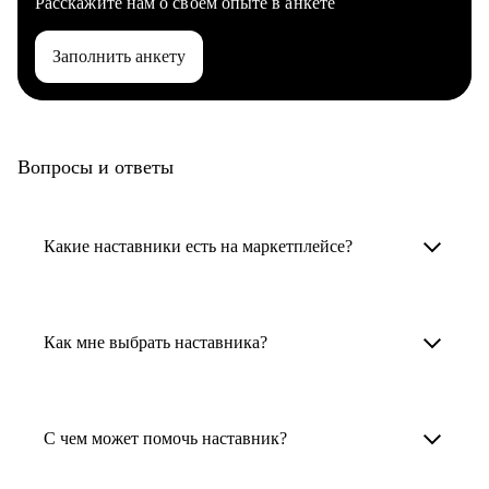
Расскажите нам о своем опыте в анкете
Заполнить анкету
Вопросы и ответы
Какие наставники есть на маркетплейсе?
Карьерные наставники — это HR-
специалисты, карьерные консультанты,
Как мне выбрать наставника?
психологи, резюмерайтеры и менторы.
Умный поиск поможет в три клика выбрать
Менторы работают в ИТ, дизайне, других
наставника для достижения вашей цели.
С чем может помочь наставник?
узкоспециализированных сферах. Они
помогут прокачать навыки, построить