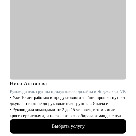
Кому могу помочь:
• IT-специалистам уровня junior / middle / senior
• Начинающим руководителям
• Product менеджерам и владельцам продуктов
• Project менеджерам
• Продуктовым и CRM маркетологам
• Тем, кто хочет перейти в IT из смежных сфер
• Тем, кто готовит карьерный рывок — внутри компании или
на новый уровень
Нина
Антонова
Руководитель группы продуктового дизайна в Яндекс / ex-VK
• Уже 10 лет работаю в продуктовом дизайне: прошла путь от
джуна в стартапе до руководителя группы в Яндексе
• Руководила командами от 2 до 15 человек, в том числе
кросс-сервисными, и несколько раз собирала команды с нуля
• За последние 3 года посмотрела больше 1000 резюме и
Выбрать услугу
портфолио и наняла 15+ дизайнеров. Хорошо знаю, как
устроен отбор в корпорации, что действительно важно на