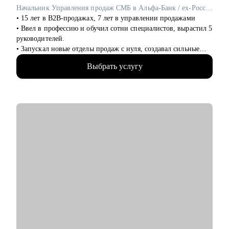
дальше :)
Начальник Управления продаж СМБ в Альфа-Банк / ex-Россельхозбанк, Русфинанс Банк
• 15 лет в B2B-продажах, 7 лет в управлении продажами
• Ввел в профессию и обучил сотни специалистов, вырастил 5
руководителей.
• Запускал новые отделы продаж с нуля, создавал сильные
команды.
Выбрать услугу
• Провел 500+ собеседований на позиции sales-менеджеров и
руководителей.
• 2000+ проведенных собеседований
• 500+ продающих резюме и сопроводительных писем
• 300+ карьерных консультаций
С чем помогу:
• Составить резюме и оцифровать ключевые достижения.
• Подготовиться к собеседованию с ЛПР.
• Проанализировать текущий карьерный трек и дать
рекомендации.
• Сформировать/адаптировать карьерный трек для достижения
карьерной цели;.
• Выстроить эффективное управление командой (прямой или
функциональной);.
• Подготовиться к полугодовому/ годовому ревью и