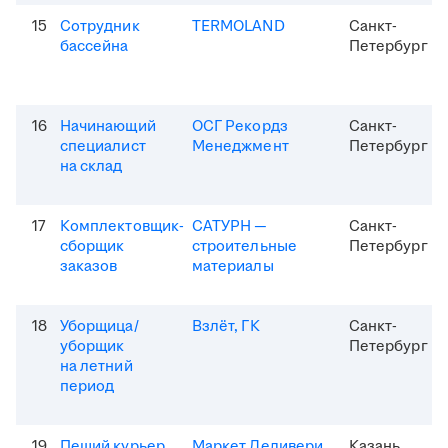
15
Сотрудник
TERMOLAND
Санкт-
бассейна
Петербург
16
Начинающий
ОСГ Рекордз
Санкт-
специалист
Менеджмент
Петербург
на склад
17
Комплектовщик-
САТУРН —
Санкт-
сборщик
строительные
Петербург
заказов
материалы
18
Уборщица/
Взлёт, ГК
Санкт-
уборщик
Петербург
на летний
период
19
Пеший курьер
Маркет Деливери
Казань