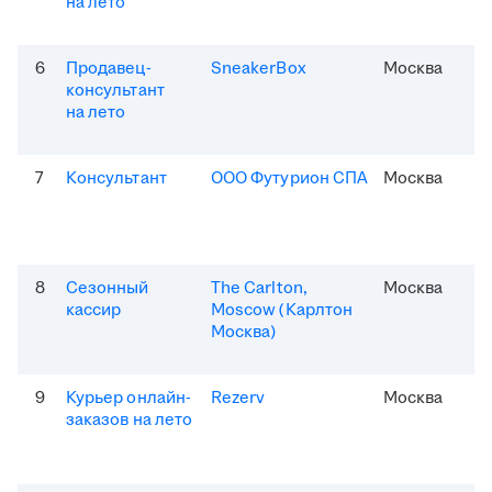
на лето
6
Продавец-
SneakerBox
Москва
консультант
на лето
7
Консультант
ООО Футурион СПА
Москва
8
Сезонный
The Carlton,
Москва
кассир
Moscow (Карлтон
Москва)
9
Курьер онлайн-
Rezerv
Москва
заказов на лето