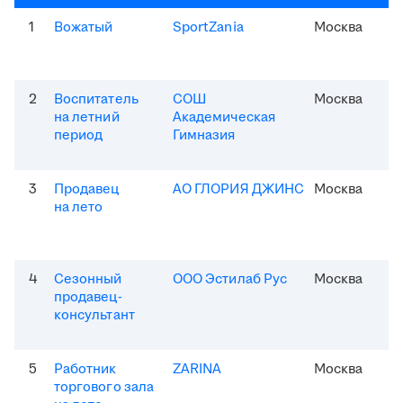
1
Вожатый
SportZania
Москва
2
Воспитатель
СОШ
Москва
на летний
Академическая
период
Гимназия
3
Продавец
АО ГЛОРИЯ ДЖИНС
Москва
на лето
4
Сезонный
ООО Эстилаб Рус
Москва
продавец-
консультант
5
Работник
ZARINA
Москва
торгового зала