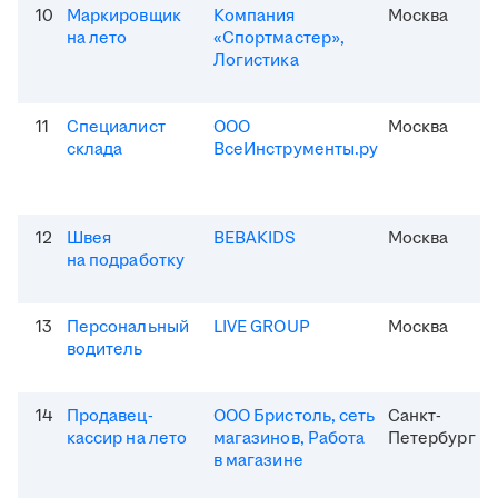
10
Маркировщик
Компания
Москва
на лето
«Спортмастер»,
Логистика
11
Специалист
ООО
Москва
склада
ВсеИнструменты.ру
12
Швея
BEBAKIDS
Москва
на подработку
13
Персональный
LIVE GROUP
Москва
водитель
14
Продавец-
ООО Бристоль, сеть
Санкт-
кассир на лето
магазинов, Работа
Петербург
в магазине