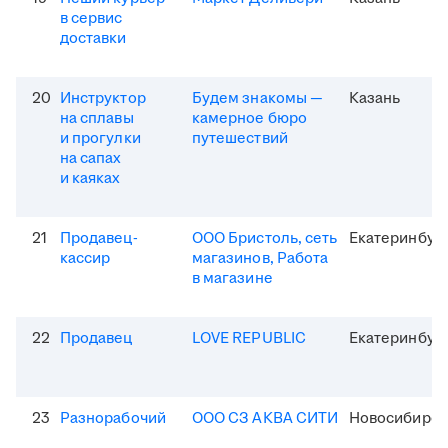
в сервис
доставки
20
Инструктор
Будем знакомы —
Казань
на сплавы
камерное бюро
и прогулки
путешествий
на сапах
и каяках
21
Продавец-
ООО Бристоль, сеть
Екатеринбур
кассир
магазинов, Работа
в магазине
22
Продавец
LOVE REPUBLIC
Екатеринбур
23
Разнорабочий
ООО СЗ АКВА СИТИ
Новосибирск