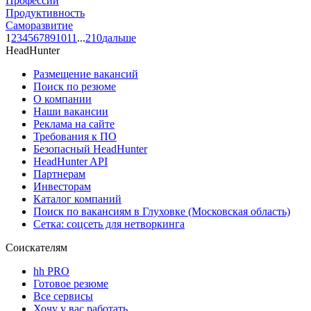
Профессии
Продуктивность
Саморазвитие
1
2
3
4
5
6
7
8
9
10
11
...
210
дальше
HeadHunter
Размещение вакансий
Поиск по резюме
О компании
Наши вакансии
Реклама на сайте
Требования к ПО
Безопасный HeadHunter
HeadHunter API
Партнерам
Инвесторам
Каталог компаний
Поиск по вакансиям в Глуховке (Московская область)
Сетка: соцсеть для нетворкинга
Соискателям
hh PRO
Готовое резюме
Все сервисы
Хочу у вас работать