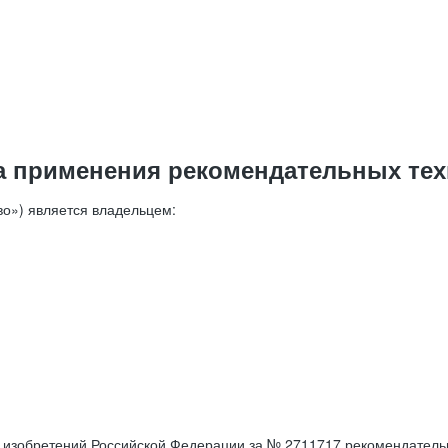
а применения рекомендательных тех
о») является владельцем:
е изобретений Российской Федерации за № 2711717 рекомендатель