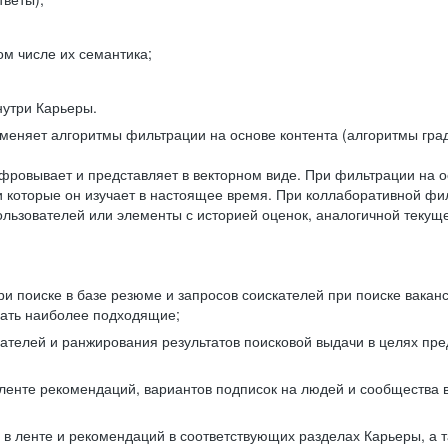
ом числе их семантика;
нутри Карьеры.
еняет алгоритмы фильтрации на основе контента (алгоритмы град
фровывает и представляет в векторном виде. При фильтрации на о
ли которые он изучает в настоящее время. При коллаборативной ф
льзователей или элементы с историей оценок, аналогичной текущ
и поиске в базе резюме и запросов соискателей при поиске вакан
рать наиболее подходящие;
одателей и ранжирования результатов поисковой выдачи в целях п
 ленте рекомендаций, вариантов подписок на людей и сообщества 
 в ленте и рекомендаций в соответствующих разделах Карьеры, а