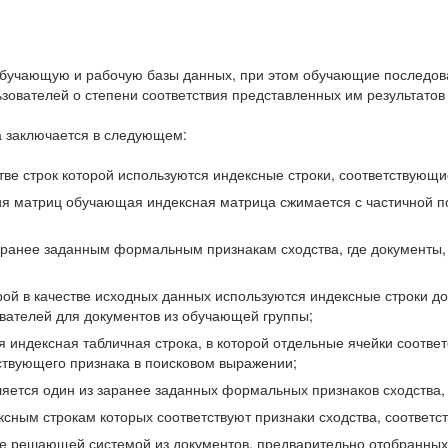
бучающую и рабочую базы данных, при этом обучающие последов
ователей о степени соответствия представленных им результатов 
 заключается в следующем:
ве строк которой используются индексные строки, соответствующ
ия матриц обучающая индексная матрица сжимается с частичной п
аранее заданным формальным признакам сходства, где документы,
ой в качестве исходных данных используются индексные строки д
ователей для документов из обучающей группы;
индексная табличная строка, в которой отдельные ячейки соответ
тствующего признака в поисковом выражении;
ляется один из заранее заданных формальных признаков сходства
ксным строкам которых соответствуют признаки сходства, соотве
е решающей системой из документов, предварительно отобранных 