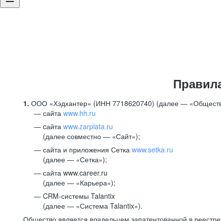
Правил
1.
ООО «Хэдхантер» (ИНН 7718620740) (далее — «Обществ
сайта
www.hh.ru
cайта
www.zarplata.ru
(далее совместно — «Сайт»);
сайта и приложения Сетка
www.setka.ru
(далее — «Сетка»);
сайта www.career.ru
(далее — «Карьера»);
CRM-системы Talantix
(далее — «Система Talantix»).
Общество является владельцем запатентованной в реестр