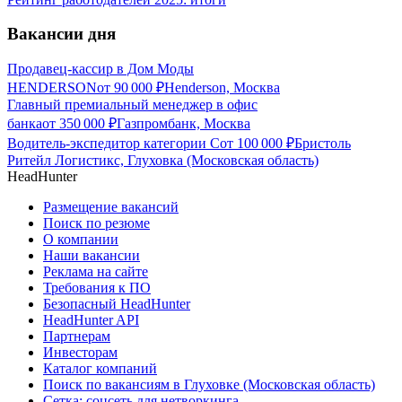
Вакансии дня
Продавец-кассир в Дом Моды
HENDERSON
от
90 000
₽
Henderson, Москва
Главный премиальный менеджер в офис
банка
от
350 000
₽
Газпромбанк, Москва
Водитель-экспедитор категории С
от
100 000
₽
Бристоль
Ритейл Логистикс, Глуховка (Московская область)
HeadHunter
Размещение вакансий
Поиск по резюме
О компании
Наши вакансии
Реклама на сайте
Требования к ПО
Безопасный HeadHunter
HeadHunter API
Партнерам
Инвесторам
Каталог компаний
Поиск по вакансиям в Глуховке (Московская область)
Сетка: соцсеть для нетворкинга